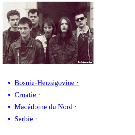
Bosnie-Herzégovine
·
Croatie
·
Macédoine du Nord
·
Serbie
·