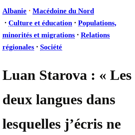
Albanie
⋅
Macédoine du Nord
⋅
Culture et éducation
⋅
Populations,
minorités et migrations
⋅
Relations
régionales
⋅
Société
Luan Starova : « Les
deux langues dans
lesquelles j’écris ne