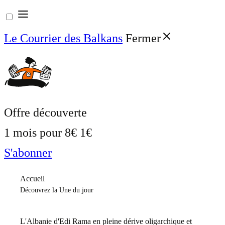
Aller
au
Le Courrier des Balkans
Fermer
contenu
Offre découverte
1 mois pour
8€
1€
S'abonner
Accueil
Découvrez la Une du jour
L'Albanie d'Edi Rama en pleine dérive oligarchique et