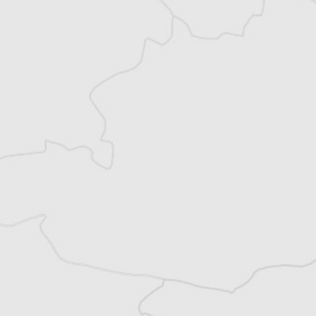
Explorez +10 ans d’archives sur les
Balkans
Vous avez déjà un compte ?
Se connecter
Thomas Claus
Traducteur⋅rice
Tous nos articles de Forum