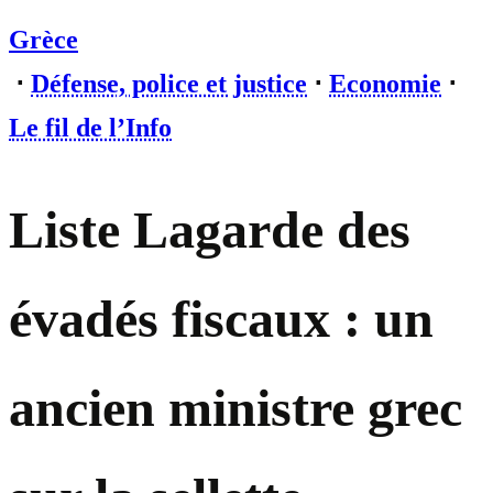
Grèce
⋅
Défense, police et justice
⋅
Economie
⋅
Le fil de l’Info
Liste Lagarde des
évadés fiscaux : un
ancien ministre grec