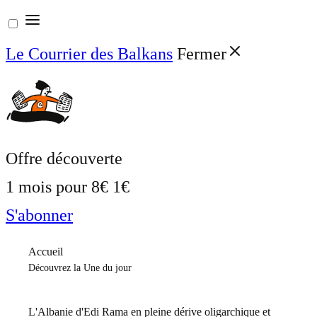
Aller
au
Le Courrier des Balkans
Fermer
contenu
Offre découverte
1 mois pour
8€
1€
S'abonner
Accueil
Découvrez la Une du jour
L'Albanie d'Edi Rama en pleine dérive oligarchique et