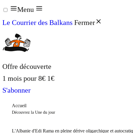
Aller
Menu
au
Le Courrier des Balkans
Fermer
contenu
Offre découverte
1 mois pour
8€
1€
S'abonner
Accueil
Découvrez la Une du jour
L'Albanie d'Edi Rama en pleine dérive oligarchique et autocrati