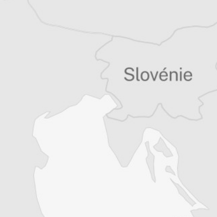
et partage désormais son temps entre la
Bretagne et les Balkans. Il est l’auteur d’une
quinzaine de livres sur la région, essais ou
récits de voyage.
Tous nos articles de IWPR