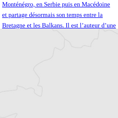
Monténégro, en Serbie puis en Macédoine
et partage désormais son temps entre la
Bretagne et les Balkans. Il est l’auteur d’une
quinzaine de livres sur la région, essais ou
récits de voyage.
Cofondateur et co-rédacteur en chef du
Courrier des Balkans, Jean-Arnault Dérens
est agrégé d’histoire, devenu journaliste et
écrivain. Il a longtemps vécu au
Monténégro, en Serbie puis en Macédoine