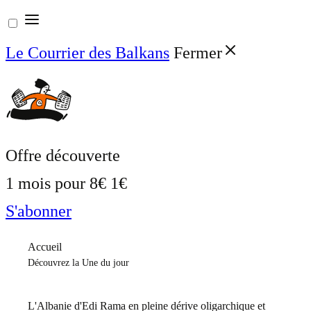
Aller
au
Le Courrier des Balkans
Fermer
contenu
Offre découverte
1 mois pour
8€
1€
S'abonner
Accueil
Découvrez la Une du jour
L'Albanie d'Edi Rama en pleine dérive oligarchique et