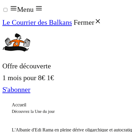
Aller
Menu
au
Le Courrier des Balkans
Fermer
contenu
Offre découverte
1 mois pour
8€
1€
S'abonner
Accueil
Découvrez la Une du jour
L'Albanie d'Edi Rama en pleine dérive oligarchique et autocrati