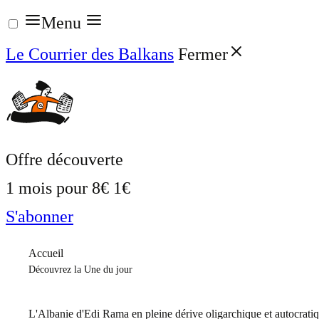
Aller
Menu
au
Le Courrier des Balkans
Fermer
contenu
Offre découverte
1 mois pour
8€
1€
S'abonner
Accueil
Découvrez la Une du jour
L'Albanie d'Edi Rama en pleine dérive oligarchique et autocrati