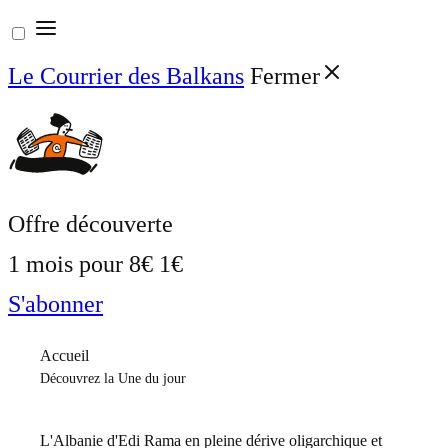
Aller
au
Le Courrier des Balkans
Fermer
contenu
Offre découverte
1 mois pour
8€
1€
S'abonner
Accueil
Découvrez la Une du jour
L'Albanie d'Edi Rama en pleine dérive oligarchique et