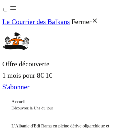
Aller
au
Le Courrier des Balkans
Fermer
contenu
Offre découverte
1 mois pour
8€
1€
S'abonner
Accueil
Découvrez la Une du jour
L'Albanie d'Edi Rama en pleine dérive oligarchique et