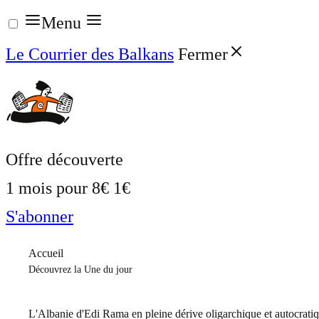
Aller
Menu
au
Le Courrier des Balkans
Fermer
contenu
Offre découverte
1 mois pour
8€
1€
S'abonner
Accueil
Découvrez la Une du jour
L'Albanie d'Edi Rama en pleine dérive oligarchique et autocrati