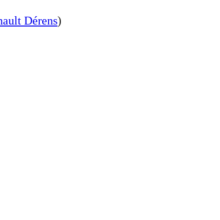
nault Dérens
)