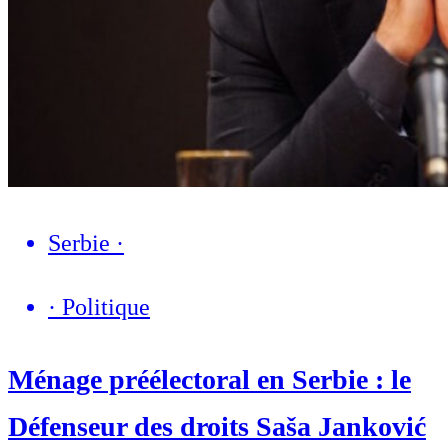
Serbie
·
·
Politique
Ménage préélectoral en Serbie : le
Défenseur des droits Saša Janković