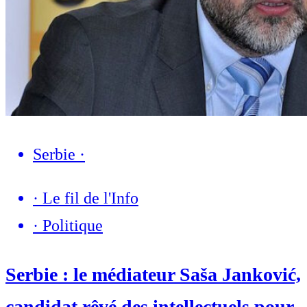
Serbie
·
·
Le fil de l'Info
·
Politique
Serbie : le médiateur Saša Janković,
candidat rêvé des intellectuels pour