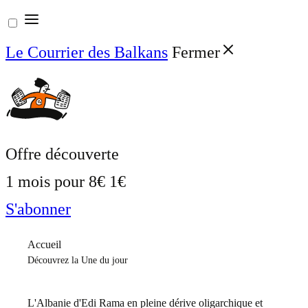
Aller
au
Le Courrier des Balkans
Fermer
contenu
Offre découverte
1 mois pour
8€
1€
S'abonner
Accueil
Découvrez la Une du jour
L'Albanie d'Edi Rama en pleine dérive oligarchique et