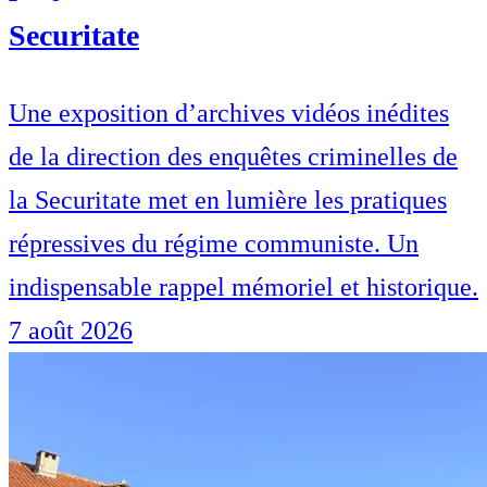
Securitate
Une exposition d’archives vidéos inédites
de la direction des enquêtes criminelles de
la Securitate met en lumière les pratiques
répressives du régime communiste. Un
indispensable rappel mémoriel et historique.
7 août 2026