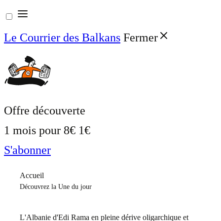
Aller
au
Le Courrier des Balkans
Fermer
contenu
Offre découverte
1 mois pour
8€
1€
S'abonner
Accueil
Découvrez la Une du jour
L'Albanie d'Edi Rama en pleine dérive oligarchique et