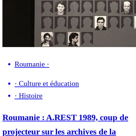
Roumanie
·
·
Culture et éducation
·
Histoire
Roumanie : A.REST 1989, coup de
projecteur sur les archives de la