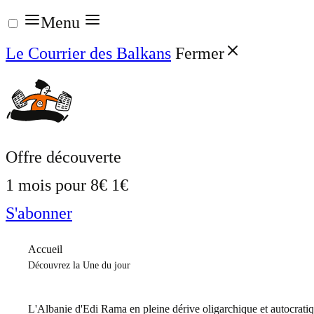
Aller
Menu
au
Le Courrier des Balkans
Fermer
contenu
Offre découverte
1 mois pour
8€
1€
S'abonner
Accueil
Découvrez la Une du jour
L'Albanie d'Edi Rama en pleine dérive oligarchique et autocrati