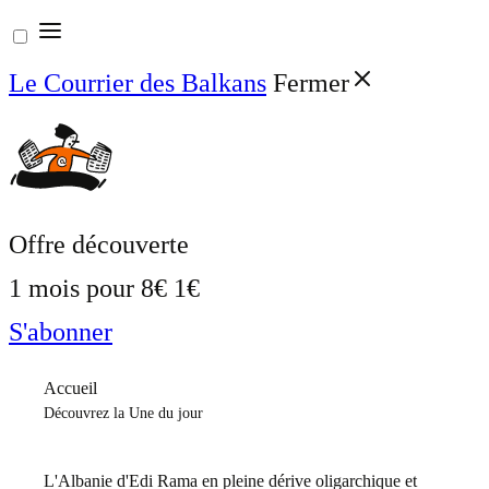
Aller
au
Le Courrier des Balkans
Fermer
contenu
Offre découverte
1 mois pour
8€
1€
S'abonner
Accueil
Découvrez la Une du jour
L'Albanie d'Edi Rama en pleine dérive oligarchique et