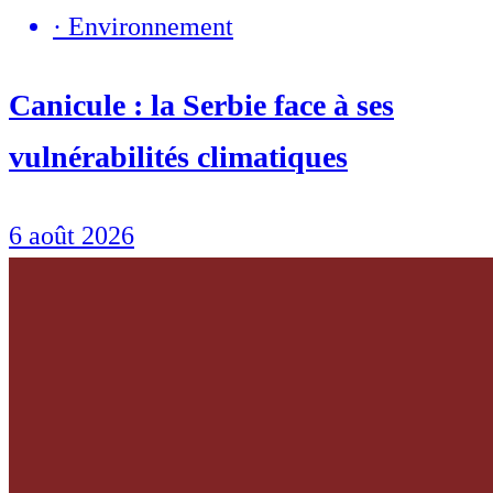
·
Environnement
Canicule : la Serbie face à ses
vulnérabilités climatiques
6 août 2026