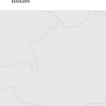
Balkans
Vous avez déjà un compte ?
Se connecter
Alexandre Billette
Traducteur⋅rice
Tous nos articles de Greek Helsinki Monitor