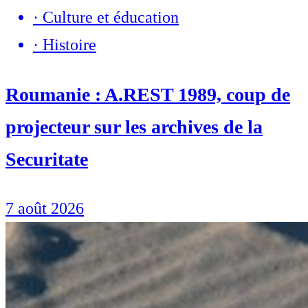
·
Culture et éducation
·
Histoire
Roumanie : A.REST 1989, coup de
projecteur sur les archives de la
Securitate
7 août 2026