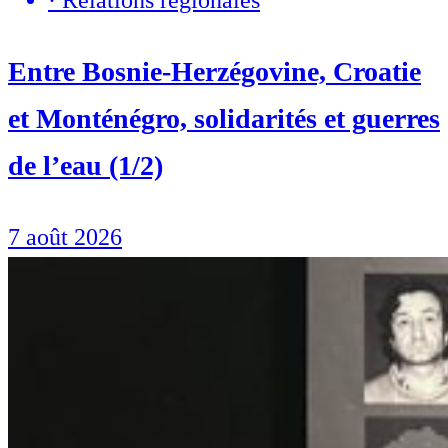
·
Relations régionales
Entre Bosnie-Herzégovine, Croatie
et Monténégro, solidarités et guerres
de l’eau (1/2)
7 août 2026