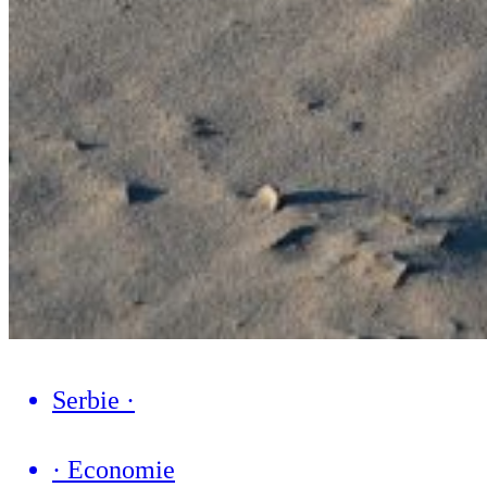
Serbie
·
·
Economie