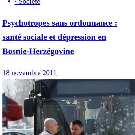
·
Société
Psychotropes sans ordonnance :
santé sociale et dépression en
Bosnie-Herzégovine
18 novembre 2011