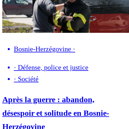
Bosnie-Herzégovine
·
·
Défense, police et justice
·
Société
Après la guerre : abandon,
désespoir et solitude en Bosnie-
Herzégovine