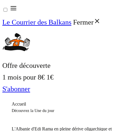
Aller
au
Le Courrier des Balkans
Fermer
contenu
Offre découverte
1 mois pour
8€
1€
S'abonner
Accueil
Découvrez la Une du jour
L'Albanie d'Edi Rama en pleine dérive oligarchique et