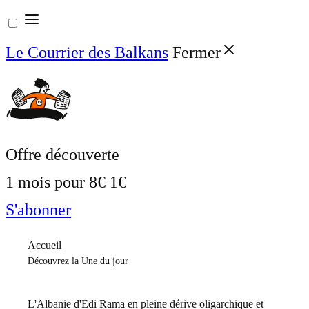
Aller
au
Le Courrier des Balkans
Fermer
contenu
Offre découverte
1 mois pour
8€
1€
S'abonner
Accueil
Découvrez la Une du jour
L'Albanie d'Edi Rama en pleine dérive oligarchique et