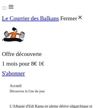
Aller
au
Le Courrier des Balkans
Fermer
contenu
Offre découverte
1 mois pour
8€
1€
S'abonner
Accueil
Découvrez la Une du jour
L'Albanie d'Edi Rama en pleine dérive oligarchique et