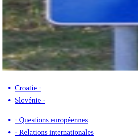
Croatie
·
Slovénie
·
·
Questions européennes
·
Relations internationales