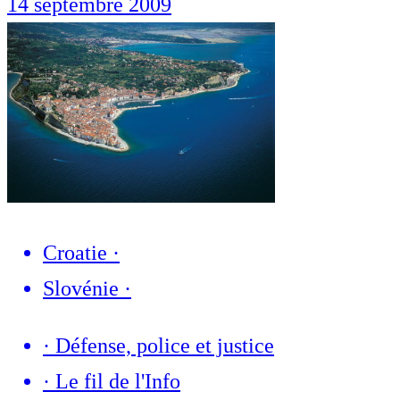
14 septembre 2009
Croatie
·
Slovénie
·
·
Défense, police et justice
·
Le fil de l'Info