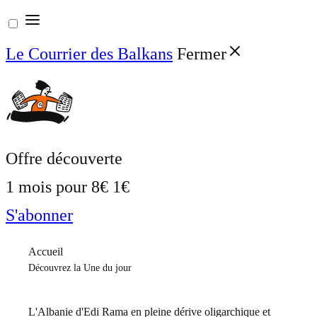
Aller
au
Le Courrier des Balkans
Fermer
contenu
Offre découverte
1 mois pour
8€
1€
S'abonner
Accueil
Découvrez la Une du jour
L'Albanie d'Edi Rama en pleine dérive oligarchique et