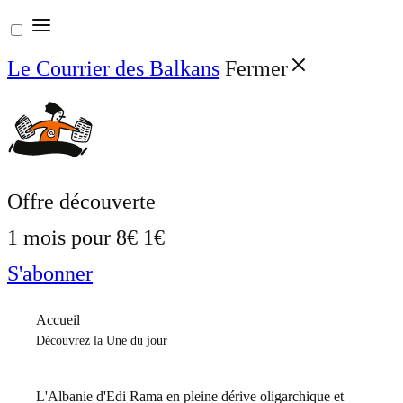
Aller
au
Le Courrier des Balkans
Fermer
contenu
Offre découverte
1 mois pour
8€
1€
S'abonner
Accueil
Découvrez la Une du jour
L'Albanie d'Edi Rama en pleine dérive oligarchique et