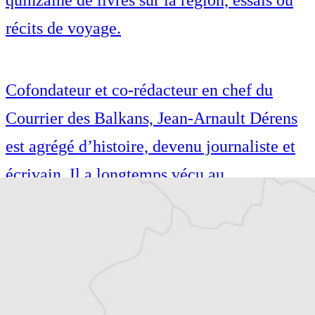
quinzaine de livres sur la région, essais ou
récits de voyage.
Cofondateur et co-rédacteur en chef du
Courrier des Balkans, Jean-Arnault Dérens
est agrégé d’histoire, devenu journaliste et
écrivain. Il a longtemps vécu au
Monténégro, en Serbie puis en Macédoine
et partage désormais son temps entre la
Bretagne et les Balkans. Il est l’auteur d’une
quinzaine de livres sur la région, essais ou