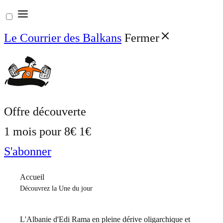
Aller
au
Le Courrier des Balkans
Fermer
contenu
Offre découverte
1 mois pour
8€
1€
S'abonner
Accueil
Découvrez la Une du jour
L'Albanie d'Edi Rama en pleine dérive oligarchique et