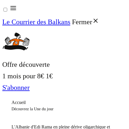
Aller
au
Le Courrier des Balkans
Fermer
contenu
Offre découverte
1 mois pour
8€
1€
S'abonner
Accueil
Découvrez la Une du jour
L'Albanie d'Edi Rama en pleine dérive oligarchique et