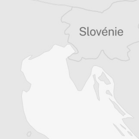
Persa Aligrudic
Traducteur⋅rice
Tous nos articles de #OpenEurope