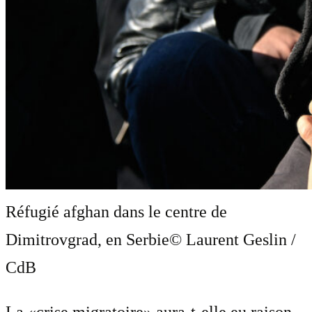
Réfugié afghan dans le centre de
Dimitrovgrad, en Serbie
© Laurent Geslin /
CdB
La «crise migratoire» aura-t-elle eu raison