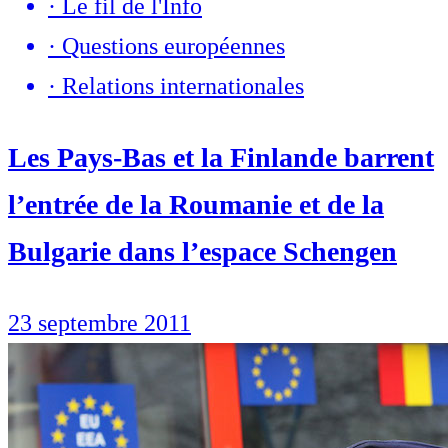
·
Le fil de l'Info
·
Questions européennes
·
Relations internationales
Les Pays-Bas et la Finlande barrent
l’entrée de la Roumanie et de la
Bulgarie dans l’espace Schengen
23 septembre 2011