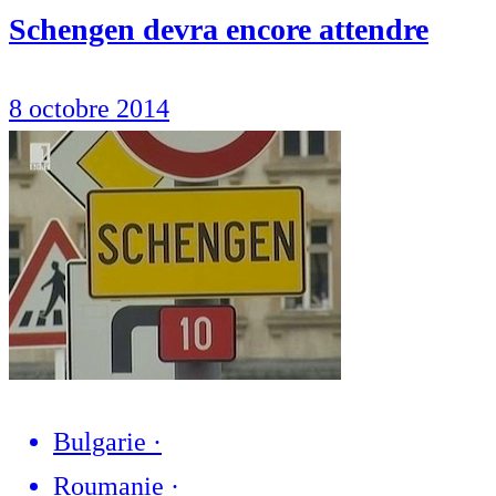
Schengen devra encore attendre
8 octobre 2014
Bulgarie
·
Roumanie
·