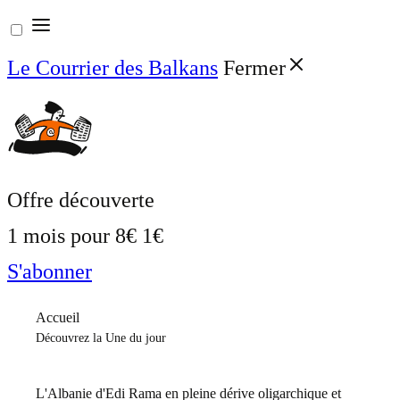
Aller
au
Le Courrier des Balkans
Fermer
contenu
Offre découverte
1 mois pour
8€
1€
S'abonner
Accueil
Découvrez la Une du jour
L'Albanie d'Edi Rama en pleine dérive oligarchique et