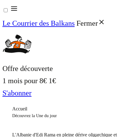
Aller
au
Le Courrier des Balkans
Fermer
contenu
Offre découverte
1 mois pour
8€
1€
S'abonner
Accueil
Découvrez la Une du jour
L'Albanie d'Edi Rama en pleine dérive oligarchique et