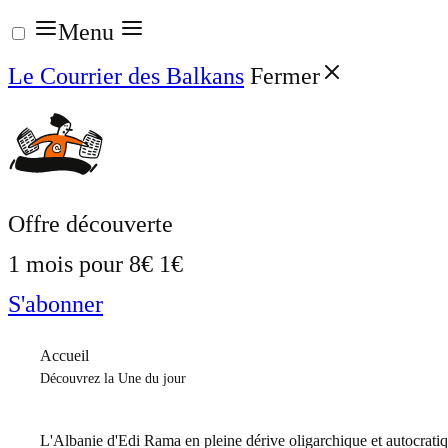
Aller
Menu
au
Le Courrier des Balkans
Fermer
contenu
Offre découverte
1 mois pour
8€
1€
S'abonner
Accueil
Découvrez la Une du jour
L'Albanie d'Edi Rama en pleine dérive oligarchique et autocrati