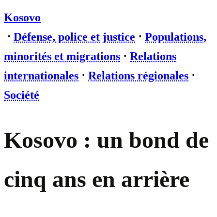
Kosovo
⋅
Défense, police et justice
⋅
Populations,
minorités et migrations
⋅
Relations
internationales
⋅
Relations régionales
⋅
Société
Kosovo : un bond de
cinq ans en arrière