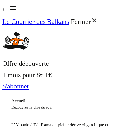
Aller
au
Le Courrier des Balkans
Fermer
contenu
Offre découverte
1 mois pour
8€
1€
S'abonner
Accueil
Découvrez la Une du jour
L'Albanie d'Edi Rama en pleine dérive oligarchique et