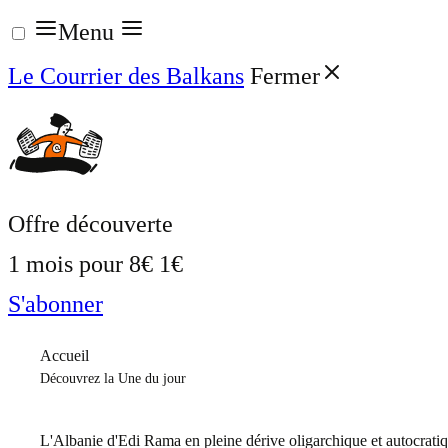
Aller
Menu
au
Le Courrier des Balkans
Fermer
contenu
Offre découverte
1 mois pour
8€
1€
S'abonner
Accueil
Découvrez la Une du jour
L'Albanie d'Edi Rama en pleine dérive oligarchique et autocrati