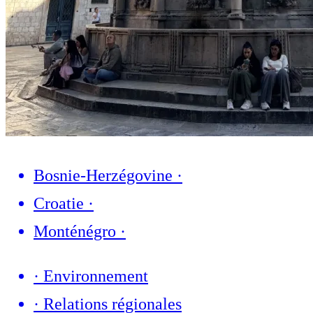
Bosnie-Herzégovine
·
Croatie
·
Monténégro
·
·
Environnement
·
Relations régionales