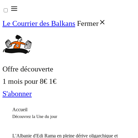
Aller
au
Le Courrier des Balkans
Fermer
contenu
Offre découverte
1 mois pour
8€
1€
S'abonner
Accueil
Découvrez la Une du jour
L'Albanie d'Edi Rama en pleine dérive oligarchique et