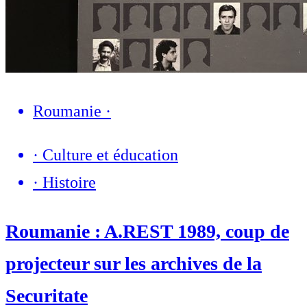
Roumanie
·
·
Culture et éducation
·
Histoire
Roumanie : A.REST 1989, coup de
projecteur sur les archives de la
Securitate