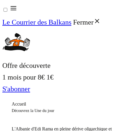
Aller
au
Le Courrier des Balkans
Fermer
contenu
Offre découverte
1 mois pour
8€
1€
S'abonner
Accueil
Découvrez la Une du jour
L'Albanie d'Edi Rama en pleine dérive oligarchique et