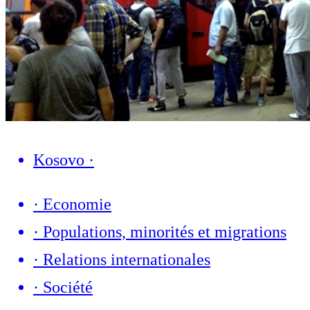
Kosovo
·
·
Economie
·
Populations, minorités et migrations
·
Relations internationales
·
Société