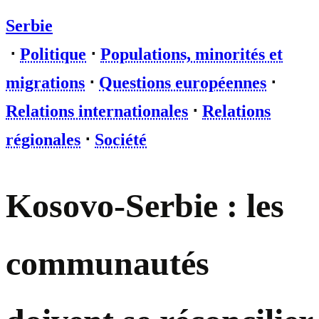
Serbie
⋅
Politique
⋅
Populations, minorités et
migrations
⋅
Questions européennes
⋅
Relations internationales
⋅
Relations
régionales
⋅
Société
Kosovo-Serbie : les
communautés