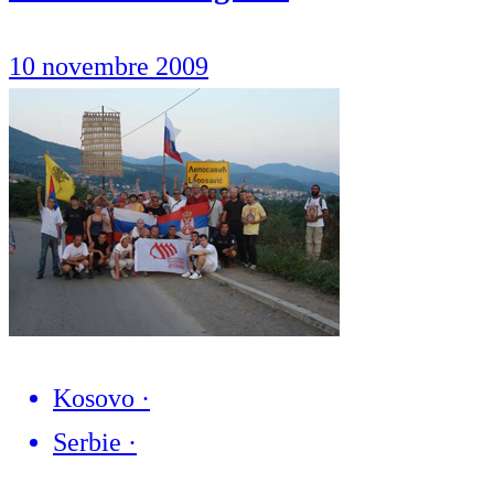
10 novembre 2009
Kosovo
·
Serbie
·