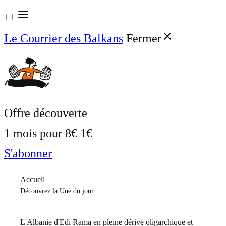
Aller
au
Le Courrier des Balkans
Fermer
contenu
Offre découverte
1 mois pour
8€
1€
S'abonner
Accueil
Découvrez la Une du jour
L'Albanie d'Edi Rama en pleine dérive oligarchique et