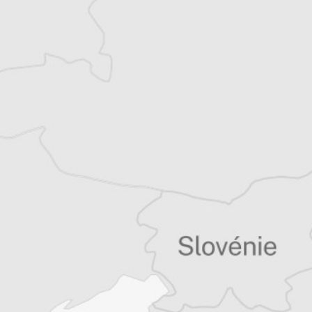
Jacqueline Dérens
Traducteur⋅rice
Tous nos articles de BIRN