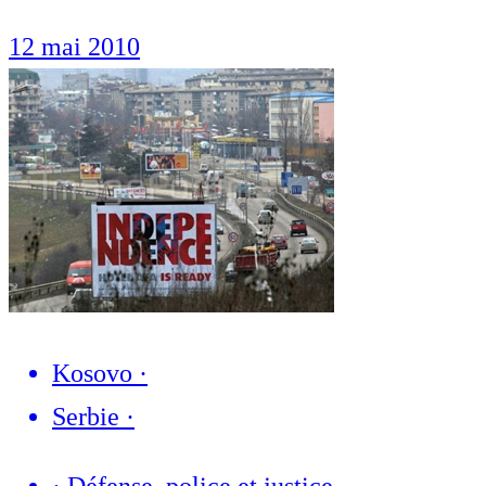
12 mai 2010
Kosovo
·
Serbie
·
·
Défense, police et justice