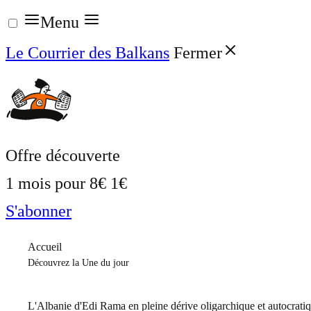
Aller
Menu
au
Le Courrier des Balkans
Fermer
contenu
Offre découverte
1 mois pour
8€
1€
S'abonner
Accueil
Découvrez la Une du jour
L'Albanie d'Edi Rama en pleine dérive oligarchique et autocrati