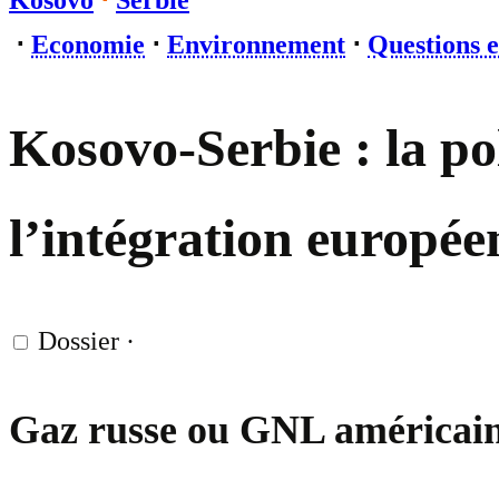
Kosovo
⋅
Serbie
⋅
Economie
⋅
Environnement
⋅
Questions 
Kosovo-Serbie : la po
l’intégration europé
Dossier
·
Gaz russe ou GNL américain :