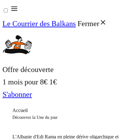
Aller
au
Le Courrier des Balkans
Fermer
contenu
Offre découverte
1 mois pour
8€
1€
S'abonner
Accueil
Découvrez la Une du jour
L'Albanie d'Edi Rama en pleine dérive oligarchique et