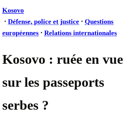
Kosovo
⋅
Défense, police et justice
⋅
Questions
européennes
⋅
Relations internationales
Kosovo : ruée en vue
sur les passeports
serbes ?