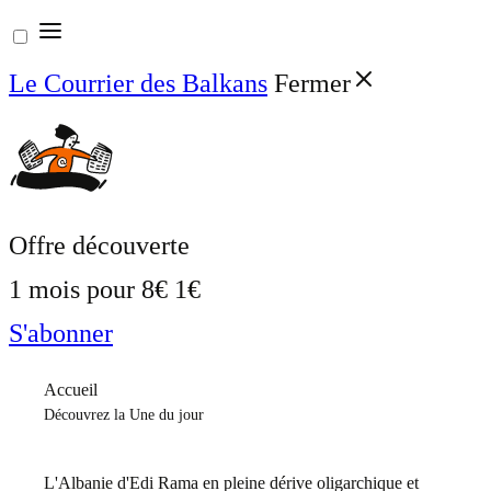
Aller
au
Le Courrier des Balkans
Fermer
contenu
Offre découverte
1 mois pour
8€
1€
S'abonner
Accueil
Découvrez la Une du jour
L'Albanie d'Edi Rama en pleine dérive oligarchique et