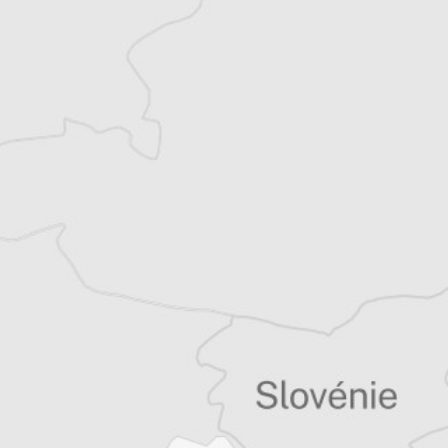
Simon Rico
Traducteur⋅rice
Tous nos articles de B 92