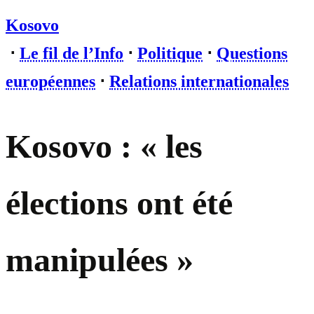
Kosovo
⋅
Le fil de l’Info
⋅
Politique
⋅
Questions
européennes
⋅
Relations internationales
Kosovo : « les
élections ont été
manipulées »