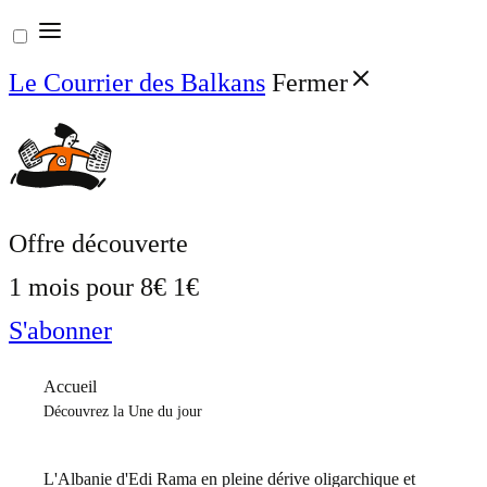
Aller
au
Le Courrier des Balkans
Fermer
contenu
Offre découverte
1 mois pour
8€
1€
S'abonner
Accueil
Découvrez la Une du jour
L'Albanie d'Edi Rama en pleine dérive oligarchique et