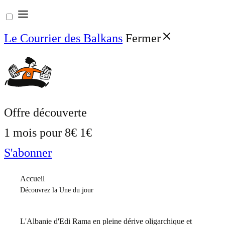
Aller
au
Le Courrier des Balkans
Fermer
contenu
Offre découverte
1 mois pour
8€
1€
S'abonner
Accueil
Découvrez la Une du jour
L'Albanie d'Edi Rama en pleine dérive oligarchique et