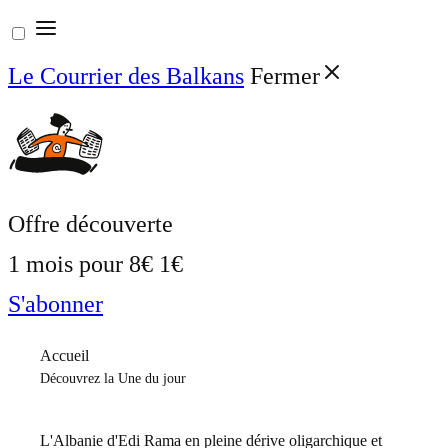
Aller
au
Le Courrier des Balkans
Fermer
contenu
Offre découverte
1 mois pour
8€
1€
S'abonner
Accueil
Découvrez la Une du jour
L'Albanie d'Edi Rama en pleine dérive oligarchique et