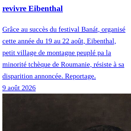
revivre Eibenthal
Grâce au succès du festival Banát, organisé
cette année du 19 au 22 août, Eibenthal,
petit village de montagne peuplé pa la
minorité tchèque de Roumanie, résiste à sa
disparition annoncée. Reportage.
9 août 2026