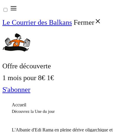
Aller
au
Le Courrier des Balkans
Fermer
contenu
Offre découverte
1 mois pour
8€
1€
S'abonner
Accueil
Découvrez la Une du jour
L'Albanie d'Edi Rama en pleine dérive oligarchique et