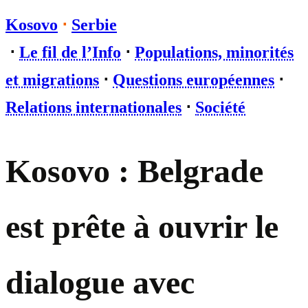
Kosovo
⋅
Serbie
⋅
Le fil de l’Info
⋅
Populations, minorités
et migrations
⋅
Questions européennes
⋅
Relations internationales
⋅
Société
Kosovo : Belgrade
est prête à ouvrir le
dialogue avec