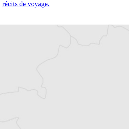
récits de voyage.
Cofondateur et co-rédacteur en chef du
Courrier des Balkans, Jean-Arnault Dérens
est agrégé d’histoire, devenu journaliste et
écrivain. Il a longtemps vécu au
Monténégro, en Serbie puis en Macédoine
et partage désormais son temps entre la
Bretagne et les Balkans. Il est l’auteur d’une
quinzaine de livres sur la région, essais ou
récits de voyage.