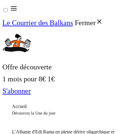
Aller
au
Le Courrier des Balkans
Fermer
contenu
Offre découverte
1 mois pour
8€
1€
S'abonner
Accueil
Découvrez la Une du jour
L'Albanie d'Edi Rama en pleine dérive oligarchique et