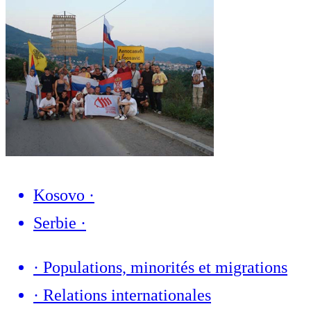
Kosovo
·
Serbie
·
·
Populations, minorités et migrations
·
Relations internationales