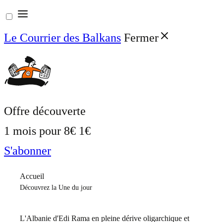
Aller
au
Le Courrier des Balkans
Fermer
contenu
Offre découverte
1 mois pour
8€
1€
S'abonner
Accueil
Découvrez la Une du jour
L'Albanie d'Edi Rama en pleine dérive oligarchique et