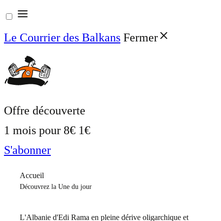
Aller
au
Le Courrier des Balkans
Fermer
contenu
Offre découverte
1 mois pour
8€
1€
S'abonner
Accueil
Découvrez la Une du jour
L'Albanie d'Edi Rama en pleine dérive oligarchique et