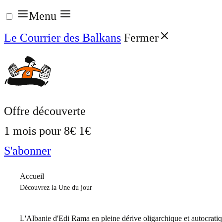
Aller
Menu
au
Le Courrier des Balkans
Fermer
contenu
Offre découverte
1 mois pour
8€
1€
S'abonner
Accueil
Découvrez la Une du jour
L'Albanie d'Edi Rama en pleine dérive oligarchique et autocrati