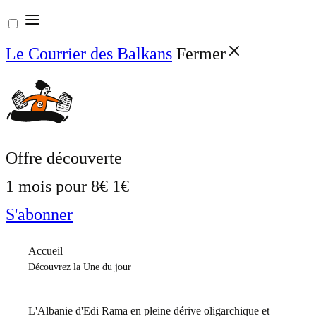
Aller
au
Le Courrier des Balkans
Fermer
contenu
Offre découverte
1 mois pour
8€
1€
S'abonner
Accueil
Découvrez la Une du jour
L'Albanie d'Edi Rama en pleine dérive oligarchique et