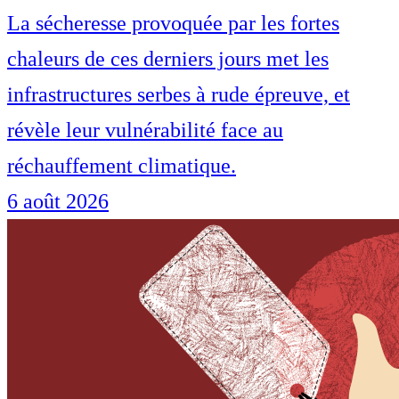
La sécheresse provoquée par les fortes
chaleurs de ces derniers jours met les
infrastructures serbes à rude épreuve, et
révèle leur vulnérabilité face au
réchauffement climatique.
6 août 2026