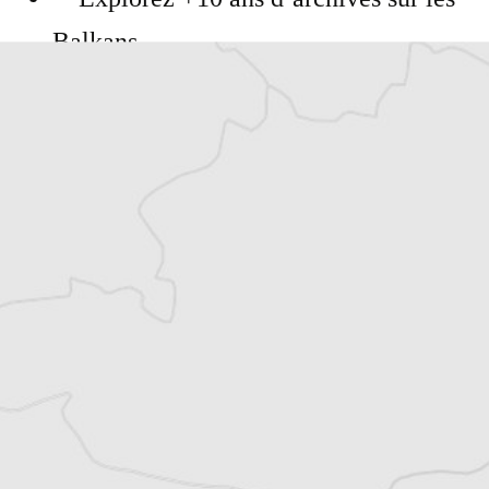
Balkans
Vous avez déjà un compte ?
Se connecter
Rodolfo Toè
Notre correspondant à Sarajevo