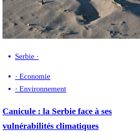
Serbie
·
·
Economie
·
Environnement
Canicule : la Serbie face à ses
vulnérabilités climatiques