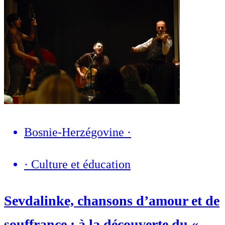
Bosnie-Herzégovine
·
·
Culture et éducation
Sevdalinke, chansons d’amour et de
souffrance : à la découverte du «