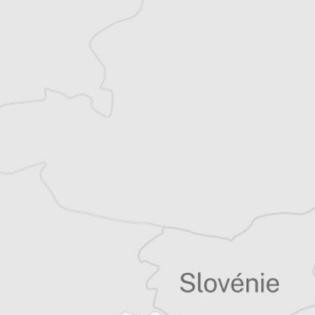
Mehdi Chebana
Auteur⋅rice