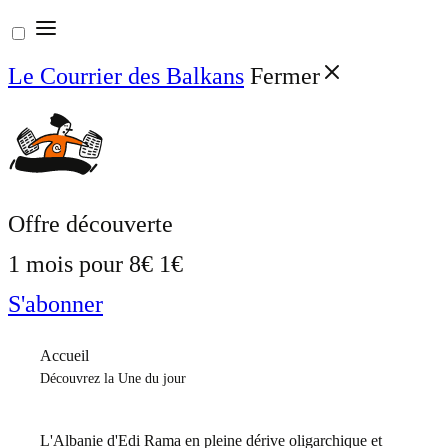
Aller
au
Le Courrier des Balkans
Fermer
contenu
Offre découverte
1 mois pour
8€
1€
S'abonner
Accueil
Découvrez la Une du jour
L'Albanie d'Edi Rama en pleine dérive oligarchique et