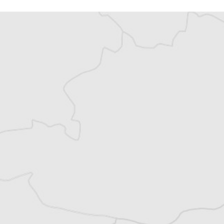
Vous avez déjà un compte ?
Se connecter
Jaklina Naumovski
Traducteur⋅rice
Tous nos articles de Novinite