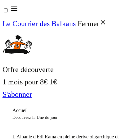
Aller
au
Le Courrier des Balkans
Fermer
contenu
Offre découverte
1 mois pour
8€
1€
S'abonner
Accueil
Découvrez la Une du jour
L'Albanie d'Edi Rama en pleine dérive oligarchique et