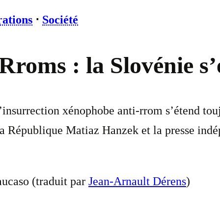
rations
⋅
Société
 Rroms : la Slovénie 
’insurrection xénophobe anti-rrom s’étend touj
la République Matiaz Hanzek et la presse indép
aucaso (traduit par
Jean-Arnault Dérens
)