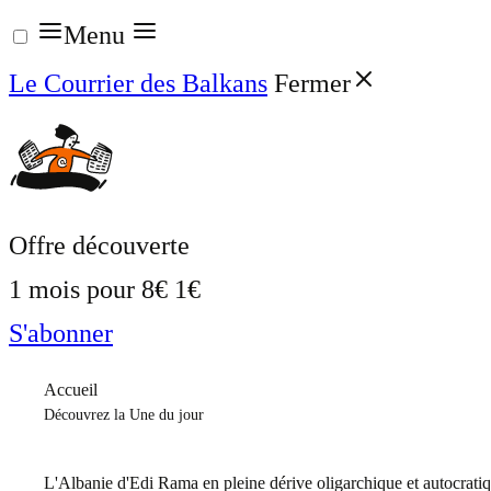
Aller
Menu
au
Le Courrier des Balkans
Fermer
contenu
Offre découverte
1 mois pour
8€
1€
S'abonner
Accueil
Découvrez la Une du jour
L'Albanie d'Edi Rama en pleine dérive oligarchique et autocrati