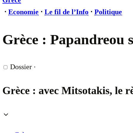
Grèce
⋅
Economie
⋅
Le fil de l’Info
⋅
Politique
Grèce : Papandreou s
Dossier
·
Grèce : avec Mitsotakis, le r