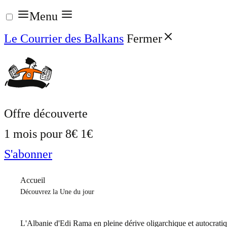
Aller
Menu
au
Le Courrier des Balkans
Fermer
contenu
Offre découverte
1 mois pour
8€
1€
S'abonner
Accueil
Découvrez la Une du jour
L'Albanie d'Edi Rama en pleine dérive oligarchique et autocrati