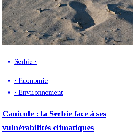
Serbie
·
·
Economie
·
Environnement
Canicule : la Serbie face à ses
vulnérabilités climatiques