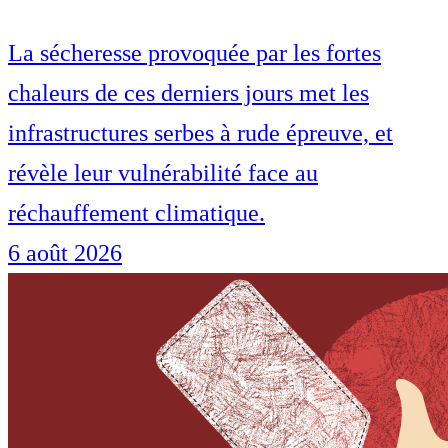
La sécheresse provoquée par les fortes
chaleurs de ces derniers jours met les
infrastructures serbes à rude épreuve, et
révèle leur vulnérabilité face au
réchauffement climatique.
6 août 2026