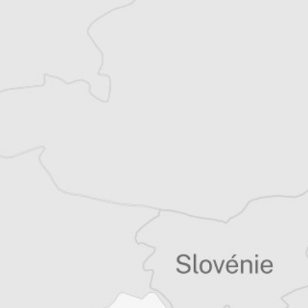
Bretagne et les Balkans. Il est l’auteur d’une
quinzaine de livres sur la région, essais ou
récits de voyage.
Tous nos articles de Eleftherotypia