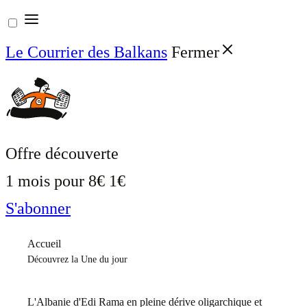
Aller
au
Le Courrier des Balkans
Fermer
contenu
Offre découverte
1 mois pour
8€
1€
S'abonner
Accueil
Découvrez la Une du jour
L'Albanie d'Edi Rama en pleine dérive oligarchique et