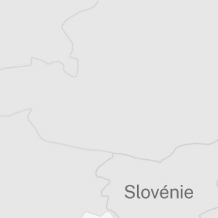
Laurent Geslin
Traducteur⋅rice
Tous nos articles de Kathimerini