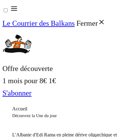
Aller
au
Le Courrier des Balkans
Fermer
contenu
Offre découverte
1 mois pour
8€
1€
S'abonner
Accueil
Découvrez la Une du jour
L'Albanie d'Edi Rama en pleine dérive oligarchique et