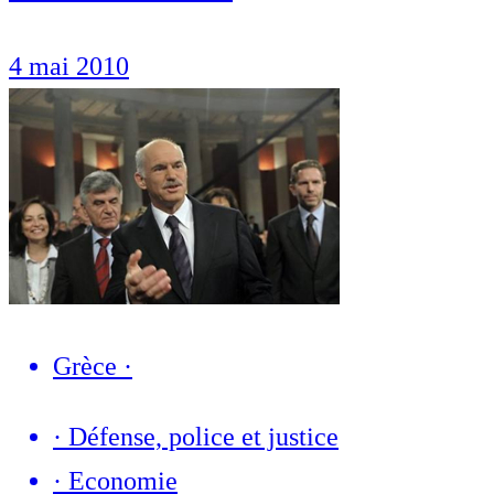
4 mai 2010
Grèce
·
·
Défense, police et justice
·
Economie