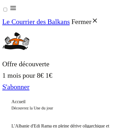
Aller
au
Le Courrier des Balkans
Fermer
contenu
Offre découverte
1 mois pour
8€
1€
S'abonner
Accueil
Découvrez la Une du jour
L'Albanie d'Edi Rama en pleine dérive oligarchique et