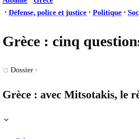
Albanie
⋅
Grèce
⋅
Défense, police et justice
⋅
Politique
⋅
Soc
Grèce : cinq question
Dossier
·
Grèce : avec Mitsotakis, le r