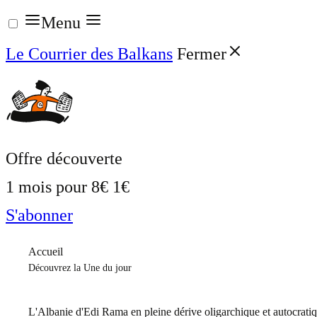
Aller
Menu
au
Le Courrier des Balkans
Fermer
contenu
Offre découverte
1 mois pour
8€
1€
S'abonner
Accueil
Découvrez la Une du jour
L'Albanie d'Edi Rama en pleine dérive oligarchique et autocrati