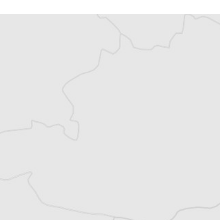
Cofondateur et co-rédacteur en chef du
Courrier des Balkans, Jean-Arnault Dérens
est agrégé d’histoire, devenu journaliste et
écrivain. Il a longtemps vécu au
Monténégro, en Serbie puis en Macédoine
et partage désormais son temps entre la
Bretagne et les Balkans. Il est l’auteur d’une
quinzaine de livres sur la région, essais ou
récits de voyage.
Tous nos articles de Shekulli