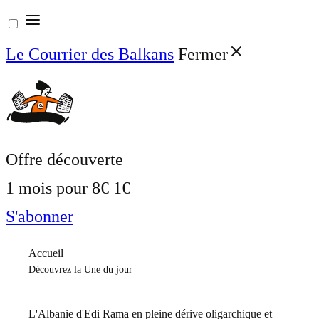
Aller
au
Le Courrier des Balkans
Fermer
contenu
Offre découverte
1 mois pour
8€
1€
S'abonner
Accueil
Découvrez la Une du jour
L'Albanie d'Edi Rama en pleine dérive oligarchique et